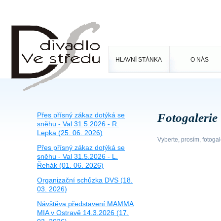
HLAVNÍ STÁNKA
O NÁS
Přes přísný zákaz dotýká se
Fotogalerie
sněhu - Val 31.5.2026 - R.
Lepka (25. 06. 2026)
Vyberte, prosím, fotoga
Přes přísný zákaz dotýká se
sněhu - Val 31.5.2026 - L.
Řehák (01. 06. 2026)
Organizační schůzka DVS (18.
03. 2026)
Návštěva představení MAMMA
MIA v Ostravě 14.3.2026 (17.