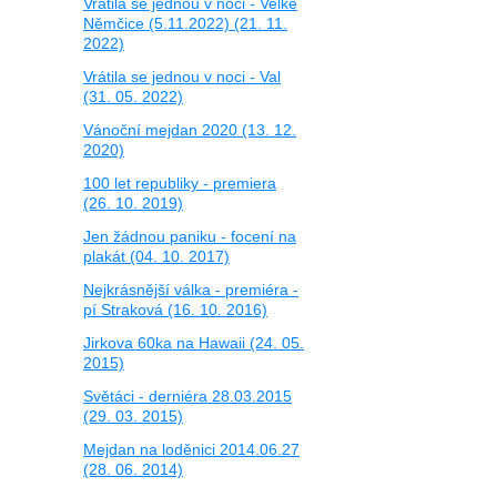
Vrátila se jednou v noci - Velké
Němčice (5.11.2022) (21. 11.
2022)
Vrátila se jednou v noci - Val
(31. 05. 2022)
Vánoční mejdan 2020 (13. 12.
2020)
100 let republiky - premiera
(26. 10. 2019)
Jen žádnou paniku - focení na
plakát (04. 10. 2017)
Nejkrásnější válka - premiéra -
pí Straková (16. 10. 2016)
Jirkova 60ka na Hawaii (24. 05.
2015)
Světáci - derniéra 28.03.2015
(29. 03. 2015)
Mejdan na loděnici 2014.06.27
(28. 06. 2014)