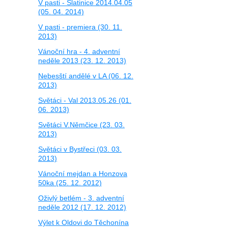
V pasti - Slatinice 2014.04.05
(05. 04. 2014)
V pasti - premiera (30. 11.
2013)
Vánoční hra - 4. adventní
neděle 2013 (23. 12. 2013)
Nebesští andělé v LA (06. 12.
2013)
Světáci - Val 2013.05.26 (01.
06. 2013)
Světáci V.Němčice (23. 03.
2013)
Světáci v Bystřeci (03. 03.
2013)
Vánoční mejdan a Honzova
50ka (25. 12. 2012)
Oživlý betlém - 3. adventní
neděle 2012 (17. 12. 2012)
Výlet k Oldovi do Těchonína